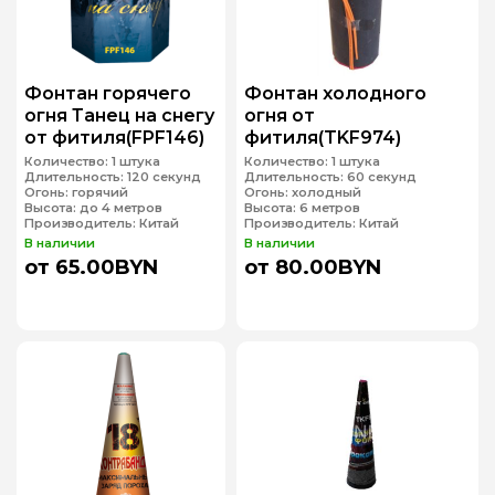
Фонтан горячего
Фонтан холодного
огня Танец на снегу
огня от
от фитиля(FPF146)
фитиля(TKF974)
Количество:
1 штука
Количество:
1 штука
Длительность:
120 секунд
Длительность:
60 секунд
Огонь:
горячий
Огонь:
холодный
Высота:
до 4 метров
Высота:
6 метров
Производитель:
Китай
Производитель:
Китай
В наличии
В наличии
от 65.00BYN
от 80.00BYN