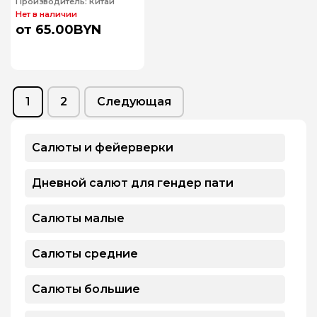
Производитель:
Китай
Нет в наличии
от 65.00BYN
Page
Page
1
2
Следующая
Салюты и фейерверки
Дневной салют для гендер пати
Салюты малые
Салюты средние
Салюты большие