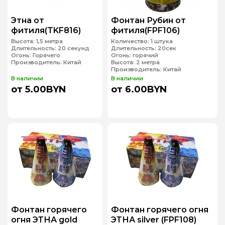
Этна от
Фонтан Рубин от
фитиля(TKF816)
фитиля(FPF106)
Высота:
1,5 метра
Количество:
1 штука
Длительность:
20 секунд
Длительность:
20сек
Огонь:
Горячего
Огонь:
горячий
Производитель:
Китай
Высота:
2 метра
Производитель:
Китай
В наличии
В наличии
от 5.00BYN
от 6.00BYN
Фонтан горячего
Фонтан горячего огня
огня ЭТНА gold
ЭТНА silver (FPF108)