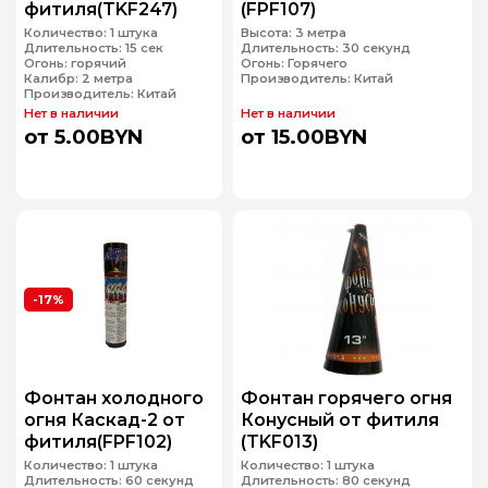
фитиля(TKF247)
(FPF107)
Количество:
1 штука
Высота:
3 метра
Длительность:
15 сек
Длительность:
30 секунд
Огонь:
горячий
Огонь:
Горячего
Калибр:
2 метра
Производитель:
Китай
Производитель:
Китай
Нет в наличии
Нет в наличии
от 5.00BYN
от 15.00BYN
-17%
Фонтан холодного
Фонтан горячего огня
огня Каскад-2 от
Конусный от фитиля
фитиля(FPF102)
(TKF013)
Количество:
1 штука
Количество:
1 штука
Длительность:
60 секунд
Длительность:
80 секунд