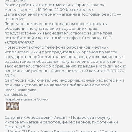
рассрочки
Режим работы интернет-магазина (прием заявок
менеджером): с 10:00 до 22:00 без выходных
Дата включения интернет-магазина в Торговый реестр —
09.01.2026
Лицо, уполномоченное продавцом рассматривать
обращения покупателей о нарушении их прав,
предусмотренных законодательством о защите прав
потребителей и контактный телефон: Степашкин С.С.
+375298709787
Номер контактного телефона работников местных
исполнительных и распорядительных органов по месту
государственной регистрации продавца, уполномоченных
рассматривать обращения покупателей в соответствии с
законодательством об обращениях граждан и юридических
лиц: Минский районнный исполнительный комитет 8(017)270-
50-24
Сайт носит исключительно информационный характер и ни
при каких условиях не является публичной офертой.
Продвижение сайта
dashchinskiy.com
Разработка сайта от Goweb
Салюты и Фейерверки
>
Акция!
>
Подарок за покупку!
Интернет-магазин салютов, фейерверков, пиротехники
Петарда Бай
г. Минск, ТЦ Гиппо, Улица Горецкого 2, напротив 20 кассы.