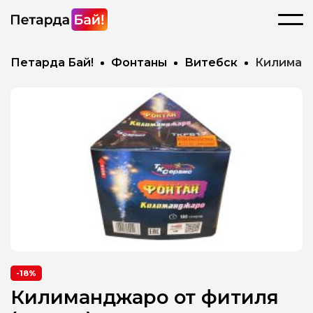
Петарда Бай!
Фонтаны
Витебск
Килиманд
-18%
Килиманджаро от фитиля