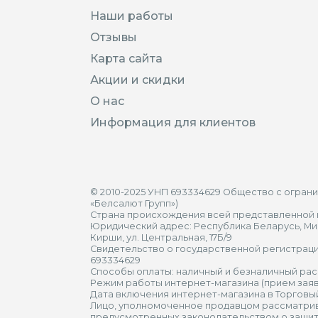
Наши работы
Отзывы
Карта сайта
Акции и скидки
О нас
Информация для клиентов
© 2010-2025 УНП 693334629 Общество с огран
«Белсалют Групп»)
Страна происхождения всей представленной н
Юридический адрес: Республика Беларусь, Мин
Кирши, ул. Центральная, 17Б/9
Свидетельство о государственной регистрации
693334629
Способы оплаты: наличный и безналичный рас
Режим работы интернет-магазина (прием заяво
Дата включения интернет-магазина в Торговый
Лицо, уполномоченное продавцом рассматрив
предусмотренных законодательством о защит