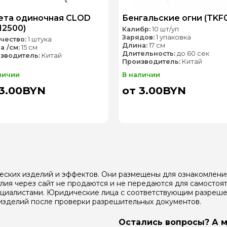
ета одиночная CLOD
Бенгальские огни (TKF0
H2500)
Калибр:
10 шт/уп
Зарядов:
1 упаковка
чество:
1 штука
Длина:
17 см
а /см:
15 см
Длительность:
до 60 сек
зводитель:
Китай
Производитель:
Китай
личии
В наличии
 3.00BYN
от 3.00BYN
еских изделий и эффектов. Они размещены для ознакомлени
ия через сайт не продаются и не передаются для самостоят
ециалистами. Юридические лица с соответствующим разреше
изделий после проверки разрешительных документов.
Остались вопросы? А м