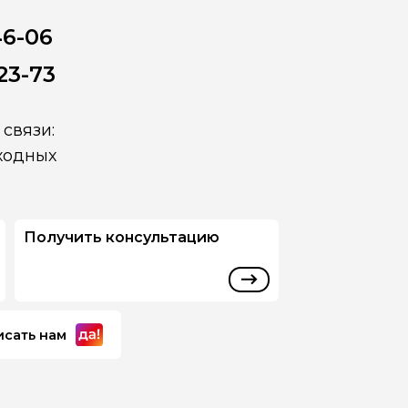
46-06
23-73
связи:
ыходных
Получить консультацию
исать нам