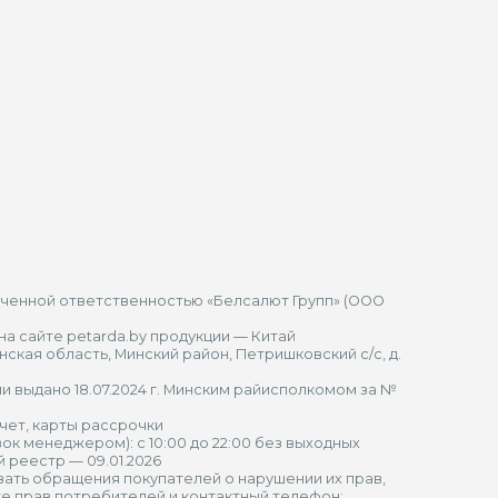
иченной ответственностью «Белсалют Групп» (ООО
а сайте petarda.by продукции — Китай
ская область, Минский район, Петришковский с/с, д.
 выдано 18.07.2024 г. Минским райисполкомом за №
чет, карты рассрочки
к менеджером): с 10:00 до 22:00 без выходных
 реестр — 09.01.2026
ать обращения покупателей о нарушении их прав,
е прав потребителей и контактный телефон: