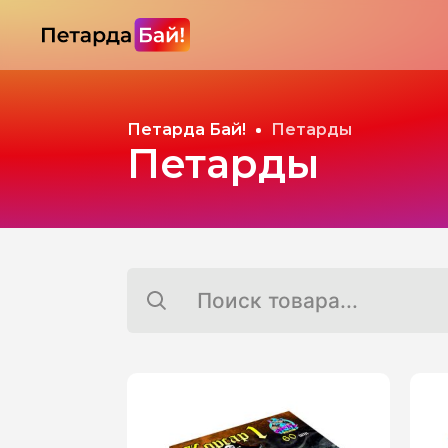
Петарда Бай!
Петарды
Петарды