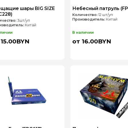
щащие шары BIG SIZE
Небесный патруль (FP
C228)
Количество:
12 шт/уп
Производитель:
Китай
ичество:
3шт/уп
изводитель:
Китай
аличии
В наличии
 15.00BYN
от 16.00BYN