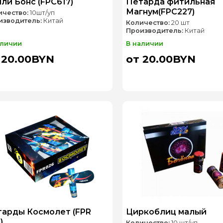
ли Бонс (FPC617)
Петарда фитильная
Магнум(FPC227)
ичество:
10шт/уп
изводитель:
Китай
Количество:
20 шт
Производитель:
Китай
аличии
В наличии
 20.00BYN
от 20.00BYN
арды Космолет (FPR
Циркоблиц малый
)
Количество:
10 шт/уп