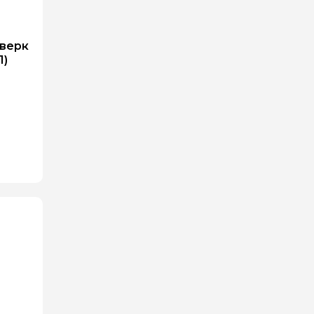
верк
1)