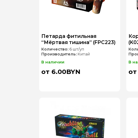
Петарда фитильная
Кор
“Мёртвая тишина” (FPC223)
(K0
Количество:
6 шт/уп
Кол
Производитель:
Китай
Про
В наличии
В н
от 6.00BYN
от