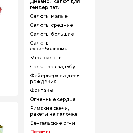
Дневной салют для
гендер пати
Салюты малые
Салюты средние
Салюты большие
Салюты
супербольшие
Мега салюты
Салют на свадьбу
Фейерверк на день
рождения
Фонтаны
Огненные сердца
Римские свечи,
ракеты на палочке
Бенгальские огни
Петарды