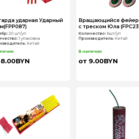
арда ударная Ударный
Вращающийся фейер
м(FPP087)
с треском Юла (FPC23
ибр:
20 шт/уп
Количество:
6шт/уп
ичество:
1 упаковка
Производитель:
Китай
изводитель:
Китай
аличии
В наличии
 8.00BYN
от 9.00BYN