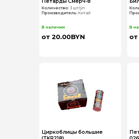
Петарды Смерч-8
Бил
Количество:
3 шт/уп
Кол
Производитель:
Китай
Про
В наличии
В н
от 20.00BYN
от
Циркоблицы большие
Пет
(TKR218)
026