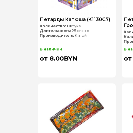
Петарды Катюша (K1130C7)
Пет
Гро
Количество:
1 штука
Длительность:
25 выстр.
Кал
Производитель:
Китай
Кол
Про
В наличии
В н
от 8.00BYN
от