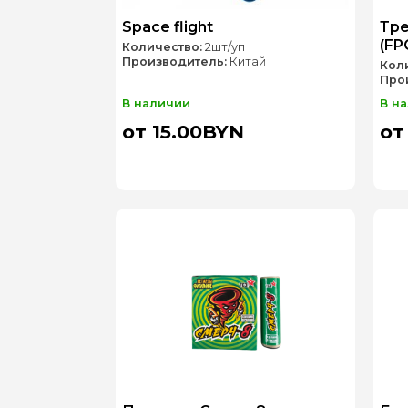
Space flight
Тре
(FP
Количество:
2шт/уп
Производитель:
Китай
Кол
Про
В наличии
В н
от 15.00BYN
от