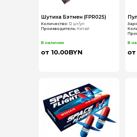
Шутиха Бэтмен (FPR025)
Пул
Количество:
12 шт/уп
Зар
Производитель:
Китай
Кол
Про
В наличии
В н
от 10.00BYN
от