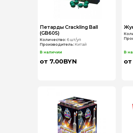
Петарды Crackling Ball
Жук
(GB605)
Кол
Про
Количество:
6 шт/уп
Производитель:
Китай
В наличии
В н
от 7.00BYN
от