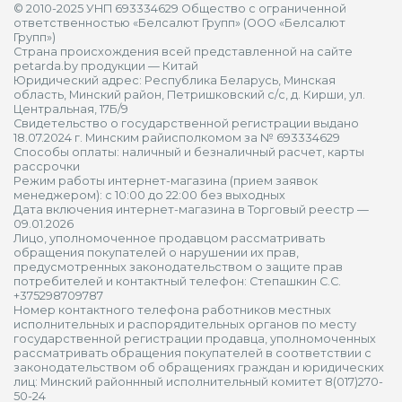
© 2010-2025 УНП 693334629 Общество с ограниченной
ответственностью «Белсалют Групп» (ООО «Белсалют
Групп»)
Страна происхождения всей представленной на сайте
petarda.by продукции — Китай
Юридический адрес: Республика Беларусь, Минская
область, Минский район, Петришковский с/с, д. Кирши, ул.
Центральная, 17Б/9
Свидетельство о государственной регистрации выдано
18.07.2024 г. Минским райисполкомом за № 693334629
Способы оплаты: наличный и безналичный расчет, карты
рассрочки
Режим работы интернет-магазина (прием заявок
менеджером): с 10:00 до 22:00 без выходных
Дата включения интернет-магазина в Торговый реестр —
09.01.2026
Лицо, уполномоченное продавцом рассматривать
обращения покупателей о нарушении их прав,
предусмотренных законодательством о защите прав
потребителей и контактный телефон: Степашкин С.С.
+375298709787
Номер контактного телефона работников местных
исполнительных и распорядительных органов по месту
государственной регистрации продавца, уполномоченных
рассматривать обращения покупателей в соответствии с
законодательством об обращениях граждан и юридических
лиц: Минский районнный исполнительный комитет 8(017)270-
50-24