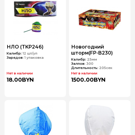
НЛО (TKP246)
Новогодний
шторм(FP-B230)
Калибр:
12 шт/уп
Зарядов:
1 упаковка
Калибр:
25мм
Залпов:
300
Длительность:
205сек
Нет в наличии
Нет в наличии
18.00BYN
1500.00BYN