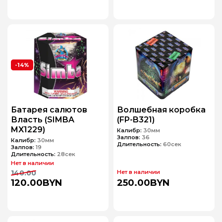
-14%
Батарея салютов
Волшебная коробка
Власть (SIMBA
(FP-B321)
MX1229)
Калибр:
30мм
Залпов:
36
Калибр:
30мм
Длительность:
60сек
Залпов:
19
Длительность:
28сек
Нет в наличии
140.00
Нет в наличии
120.00BYN
250.00BYN