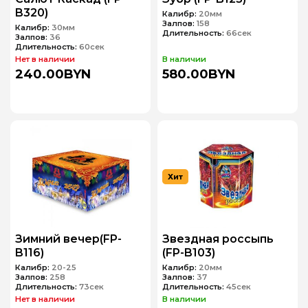
B320)
Калибр:
20мм
Залпов:
158
Калибр:
30мм
Длительность:
66сек
Залпов:
36
Длительность:
60сек
Нет в наличии
В наличии
240.00BYN
580.00BYN
Хит
Зимний вечер(FP-
Звездная россыпь
B116)
(FP-B103)
Калибр:
20-25
Калибр:
20мм
Залпов:
258
Залпов:
37
Длительность:
73сек
Длительность:
45сек
Нет в наличии
В наличии