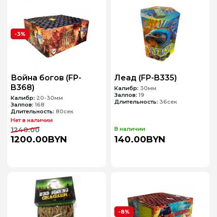
-3%
Война богов (FP-
Леад (FP-B335)
B368)
Калибр:
30мм
Залпов:
19
Калибр:
20-30мм
Длительность:
36сек
Залпов:
168
Длительность:
80сек
Нет в наличии
1240.00
В наличии
1200.00BYN
140.00BYN
-8%