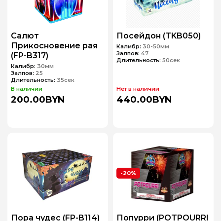
Салют
Посейдон (TKB050)
Прикосновение рая
Калибр:
30-50мм
Залпов:
47
(FP-B317)
Длительность:
50сек
Калибр:
30мм
Залпов:
25
Длительность:
35сек
В наличии
Нет в наличии
200.00BYN
440.00BYN
-20%
Пора чудес (FP-B114)
Попурри (POTPOURRI