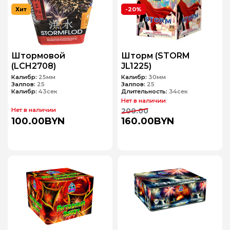
Хит
-20%
Штормовой
Шторм (STORM
(LCH2708)
JL1225)
Калибр:
25мм
Калибр:
30мм
Залпов:
25
Залпов:
25
Калибр:
43сек
Длительность:
34сек
Нет в наличии
Нет в наличии
200.00
100.00BYN
160.00BYN