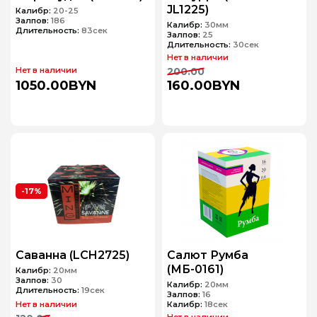
JL1225)
Калибр:
20-25
Залпов:
186
Калибр:
30мм
Длительность:
83сек
Залпов:
25
Длительность:
30сек
Нет в наличии
Нет в наличии
200.00
1050.00BYN
160.00BYN
-17%
Саванна (LCH2725)
Салют Румба
(МБ-0161)
Калибр:
20мм
Залпов:
30
Калибр:
20мм
Длительность:
19сек
Залпов:
16
Нет в наличии
Калибр:
18сек