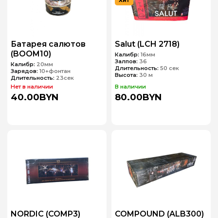
Хит
Батарея салютов
Salut (LCH 2718)
(BOOM10)
Калибр:
16мм
Залпов:
36
Калибр:
20мм
Длительность:
50 сек
Зарядов:
10+фонтан
Высота:
30 м
Длительность:
23сек
Нет в наличии
В наличии
40.00BYN
80.00BYN
NORDIC (COMP3)
COMPOUND (ALB300)