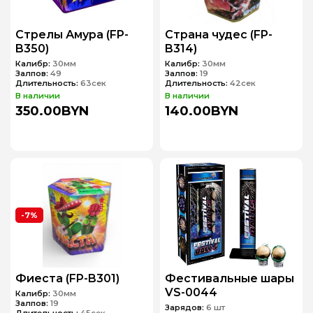
Стрелы Амура (FP-
Страна чудес (FP-
B350)
B314)
Калибр:
30мм
Калибр:
30мм
Залпов:
49
Залпов:
19
Длительность:
63сек
Длительность:
42сек
В наличии
В наличии
350.00BYN
140.00BYN
-7%
Фиеста (FP-B301)
Фестивальные шары
VS-0044
Калибр:
30мм
Залпов:
19
Зарядов:
6 шт