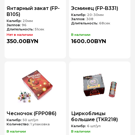
Янтарный закат (FP-
Эсминец (FP-B331)
B105)
Калибр:
20-30мм
Залпов:
308
Калибр:
20мм
Длительность:
68сек
Залпов:
96
Длительность:
51сек
Нет в наличии
В наличии
350.00BYN
1600.00BYN
Чесночок (FPP086)
Циркоблицы
большие (TKR218)
Калибр:
50 шт/уп
Количество:
1 упаковка
Калибр:
6 шт/уп
В наличии
В наличии