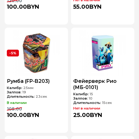
120.00
Нет в наличии
100.00BYN
55.00BYN
-5%
Румба (FP-B203)
Фейерверк Рио
(МБ-0101)
Калибр:
25мм
Залпов:
19
Калибр:
15
Длительность:
23сек
Залпов:
10
В наличии
Длительность:
15сек
105.00
Нет в наличии
100.00BYN
25.00BYN