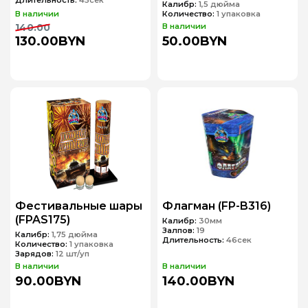
Длительность:
45сек
Калибр:
1,5 дюйма
В наличии
Количество:
1 упаковка
140.00
В наличии
130.00BYN
50.00BYN
Фестивальные шары
Флагман (FP-B316)
(FPAS175)
Калибр:
30мм
Залпов:
19
Калибр:
1,75 дюйма
Длительность:
46сек
Количество:
1 упаковка
Зарядов:
12 шт/уп
В наличии
В наличии
90.00BYN
140.00BYN