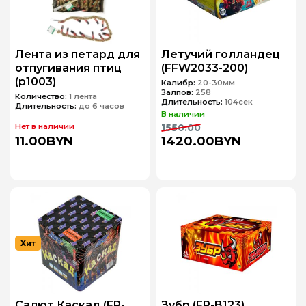
Лента из петард для
Летучий голландец
отпугивания птиц
(FFW2033-200)
(p1003)
Калибр:
20-30мм
Залпов:
258
Количество:
1 лента
Длительность:
104сек
Длительность:
до 6 часов
В наличии
Нет в наличии
1550.00
11.00BYN
1420.00BYN
Хит
Салют Каскад (FP-
Зубр (FP-B123)