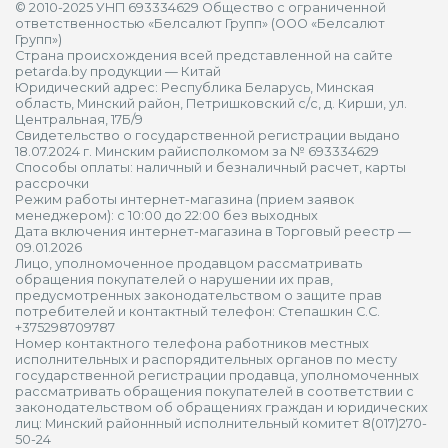
© 2010-2025 УНП 693334629 Общество с ограниченной
ответственностью «Белсалют Групп» (ООО «Белсалют
Групп»)
Страна происхождения всей представленной на сайте
petarda.by продукции — Китай
Юридический адрес: Республика Беларусь, Минская
область, Минский район, Петришковский с/с, д. Кирши, ул.
Центральная, 17Б/9
Свидетельство о государственной регистрации выдано
18.07.2024 г. Минским райисполкомом за № 693334629
Способы оплаты: наличный и безналичный расчет, карты
рассрочки
Режим работы интернет-магазина (прием заявок
менеджером): с 10:00 до 22:00 без выходных
Дата включения интернет-магазина в Торговый реестр —
09.01.2026
Лицо, уполномоченное продавцом рассматривать
обращения покупателей о нарушении их прав,
предусмотренных законодательством о защите прав
потребителей и контактный телефон: Степашкин С.С.
+375298709787
Номер контактного телефона работников местных
исполнительных и распорядительных органов по месту
государственной регистрации продавца, уполномоченных
рассматривать обращения покупателей в соответствии с
законодательством об обращениях граждан и юридических
лиц: Минский районнный исполнительный комитет 8(017)270-
50-24