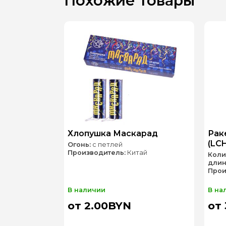
Похожие товары
Хлопушка Маскарад
Рак
(LC
Огонь:
с петлей
Производитель:
Китай
Коли
длин
Прои
В наличии
В на
от 2.00BYN
от