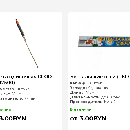
ета одиночная CLOD
Бенгальские огни (TKF0
H2500)
Калибр:
10 шт/уп
Зарядов:
1 упаковка
чество:
1 штука
Длина:
17 см
а /см:
15 см
Длительность:
до 60 сек
зводитель:
Китай
Производитель:
Китай
личии
В наличии
 3.00BYN
от 3.00BYN