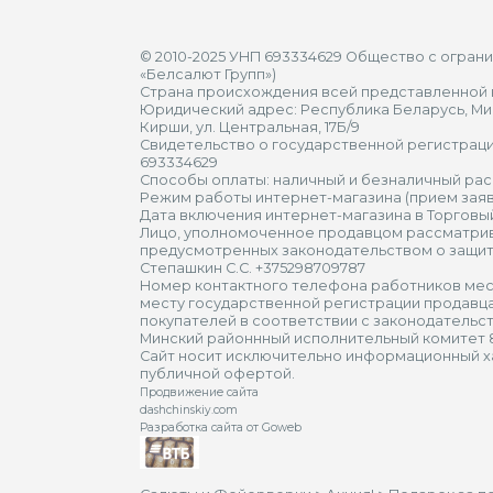
© 2010-2025 УНП 693334629 Общество с огран
«Белсалют Групп»)
Страна происхождения всей представленной н
Юридический адрес: Республика Беларусь, Мин
Кирши, ул. Центральная, 17Б/9
Свидетельство о государственной регистрации
693334629
Способы оплаты: наличный и безналичный рас
Режим работы интернет-магазина (прием заяво
Дата включения интернет-магазина в Торговый
Лицо, уполномоченное продавцом рассматрив
предусмотренных законодательством о защит
Степашкин С.С. +375298709787
Номер контактного телефона работников мес
месту государственной регистрации продавц
покупателей в соответствии с законодательс
Минский районнный исполнительный комитет 8(
Сайт носит исключительно информационный хар
публичной офертой.
Продвижение сайта
dashchinskiy.com
Разработка сайта от Goweb