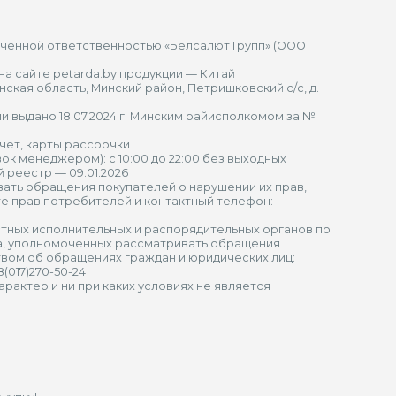
иченной ответственностью «Белсалют Групп» (ООО
а сайте petarda.by продукции — Китай
ская область, Минский район, Петришковский с/с, д.
 выдано 18.07.2024 г. Минским райисполкомом за №
чет, карты рассрочки
к менеджером): с 10:00 до 22:00 без выходных
 реестр — 09.01.2026
ать обращения покупателей о нарушении их прав,
е прав потребителей и контактный телефон:
тных исполнительных и распорядительных органов по
а, уполномоченных рассматривать обращения
твом об обращениях граждан и юридических лиц:
017)270-50-24
актер и ни при каких условиях не является