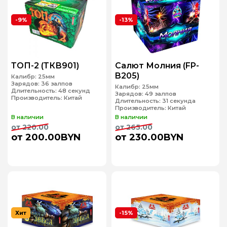
-9%
-13%
ТОП-2 (ТКВ901)
Салют Молния (FP-
B205)
Калибр:
25мм
Зарядов:
36 залпов
Калибр:
25мм
Длительность:
48 секунд
Зарядов:
49 залпов
Производитель:
Китай
Длительность:
31 секунда
Производитель:
Китай
В наличии
В наличии
от 220.00
от 265.00
от 200.00BYN
от 230.00BYN
Хит
-15%