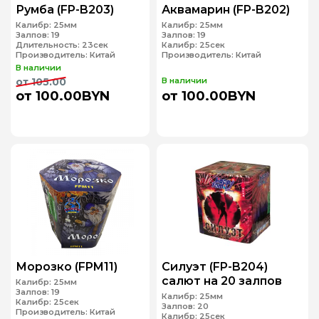
Румба (FP-B203)
Аквамарин (FP-B202)
Калибр:
25мм
Калибр:
25мм
Залпов:
19
Залпов:
19
Длительность:
23сек
Калибр:
25сек
Производитель:
Китай
Производитель:
Китай
В наличии
от 105.00
В наличии
от 100.00BYN
от 100.00BYN
Морозко (FPM11)
Силуэт (FP-B204)
салют на 20 залпов
Калибр:
25мм
Залпов:
19
Калибр:
25мм
Калибр:
25сек
Залпов:
20
Производитель:
Китай
Калибр:
25сек