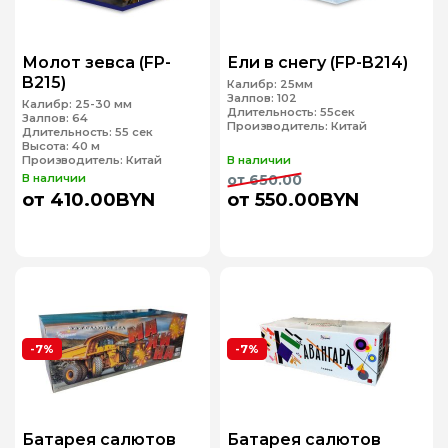
Молот зевса (FP-
Ели в снегу (FP-B214)
B215)
Калибр:
25мм
Залпов:
102
Калибр:
25-30 мм
Длительность:
55сек
Залпов:
64
Производитель:
Китай
Длительность:
55 сек
Высота:
40 м
Производитель:
Китай
В наличии
В наличии
от 650.00
от 410.00BYN
от 550.00BYN
-7%
-7%
Батарея салютов
Батарея салютов