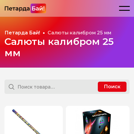
Петарда Бай!
Салюты калибром 25 мм
Салюты калибром 25
мм
Поиск