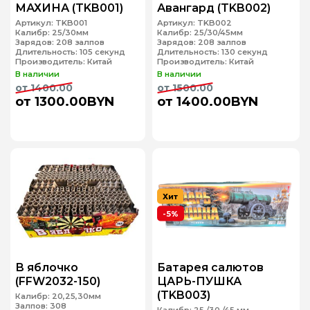
МАХИНА (TKB001)
Авангард (TKB002)
Артикул:
TKB001
Артикул:
TKB002
Калибр:
25/30мм
Калибр:
25/30/45мм
Зарядов:
208 залпов
Зарядов:
208 залпов
Длительность:
105 секунд
Длительность:
130 секунд
Производитель:
Китай
Производитель:
Китай
В наличии
В наличии
от 1400.00
от 1500.00
от 1300.00BYN
от 1400.00BYN
Хит
-5%
В яблочко
Батарея салютов
(FFW2032-150)
ЦАРЬ-ПУШКА
(TKB003)
Калибр:
20,25,30мм
Залпов:
308