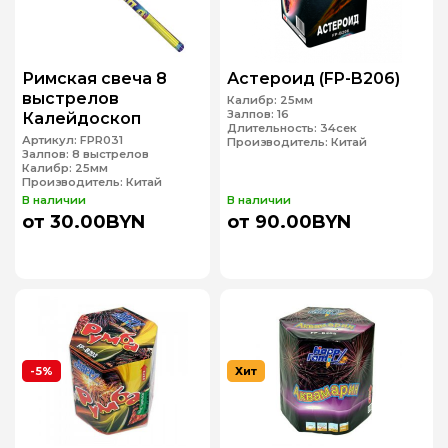
Римская свеча 8
Астероид (FP-B206)
выстрелов
Калибр:
25мм
Залпов:
16
Калейдоскоп
Длительность:
34сек
Артикул:
FPR031
Производитель:
Китай
Залпов:
8 выстрелов
Калибр:
25мм
Производитель:
Китай
В наличии
В наличии
от 30.00BYN
от 90.00BYN
-5%
Хит