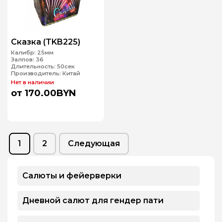
Сказка (TKB225)
Калибр:
25мм
Залпов:
36
Длительность:
50сек
Производитель:
Китай
Нет в наличии
от 170.00BYN
Page
Page
1
2
Следующая
Салюты и фейерверки
Дневной салют для гендер пати